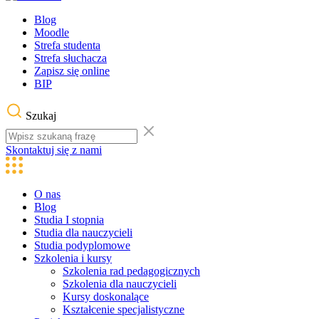
Blog
Moodle
Strefa studenta
Strefa słuchacza
Zapisz się online
BIP
Szukaj
Skontaktuj się z nami
O nas
Blog
Studia I stopnia
Studia dla nauczycieli
Studia podyplomowe
Szkolenia i kursy
Szkolenia rad pedagogicznych
Szkolenia dla nauczycieli
Kursy doskonalące
Kształcenie specjalistyczne