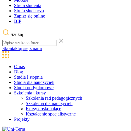
Moodle
Strefa studenta
Strefa słuchacza
Zapisz się online
BIP
Szukaj
Skontaktuj się z nami
O nas
Blog
Studia I stopnia
Studia dla nauczycieli
Studia podyplomowe
Szkolenia i kursy
Szkolenia rad pedagogicznych
Szkolenia dla nauczycieli
Kursy doskonalące
Kształcenie specjalistyczne
Projekty