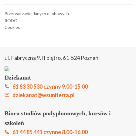
Moodle
Przetwarzanie danych osobowych
RODO
Moodle – stara wersja
Cookies
Strefa studenta
Strefa słuchacza
ul. Fabryczna 9, II piętro, 61-524 Poznań
Zapisz się online
Dziekanat
Biuletyn Informacji Publicznej
61 83 30 530 czynny 9.00-15.00
Kontakt
dziekanat@wsuniterra.pl
Biuro studiów podyplomowych, kursów i
szkoleń
61 44 85 441 czynne 8.00-16.00