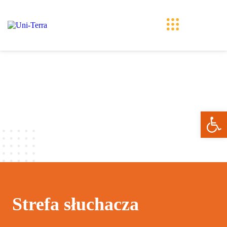
Ope
Strefa słuchacza