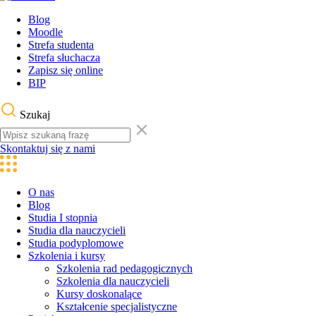
Blog
Moodle
Strefa studenta
Strefa słuchacza
Zapisz się online
BIP
Szukaj
Skontaktuj się z nami
O nas
Blog
Studia I stopnia
Studia dla nauczycieli
Studia podyplomowe
Szkolenia i kursy
Szkolenia rad pedagogicznych
Szkolenia dla nauczycieli
Kursy doskonalące
Kształcenie specjalistyczne