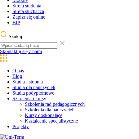
Moodle
Strefa studenta
Strefa słuchacza
Zapisz się online
BIP
Szukaj
Skontaktuj się z nami
O nas
Blog
Studia I stopnia
Studia dla nauczycieli
Studia podyplomowe
Szkolenia i kursy
Szkolenia rad pedagogicznych
Szkolenia dla nauczycieli
Kursy doskonalące
Kształcenie specjalistyczne
Projekty