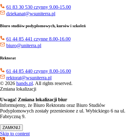
61 83 30 530 czynny 9.00-15.00
dziekanat@wsuniterra.pl
Biuro studiów podyplomowych, kursów i szkoleń
61 44 85 441 czynne 8.00-16.00
biuro@uniterra.pl
Rektorat
61 44 85 440 czynny 8.00-16.00
rektorat@wsuniterra.pl
© 2026
hands.pl
. All rights reserved.
Zmiana lokalizacji
Uwaga! Zmiana lokalizacji biur
Informujemy, że Biuro Rektoratu oraz Biuro Studiów
Podyplomowych zostały przeniesione z ul. Wybickiego 6 na ul.
Fabryczną 9.
ZAMKNIJ
Skip to content
Open toolbar