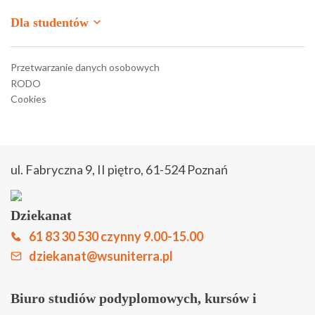
Dla studentów
Moodle
Przetwarzanie danych osobowych
RODO
Moodle – stara wersja
Cookies
Strefa studenta
Strefa słuchacza
ul. Fabryczna 9, II piętro, 61-524 Poznań
Zapisz się online
Dziekanat
Biuletyn Informacji Publicznej
61 83 30 530 czynny 9.00-15.00
Kontakt
dziekanat@wsuniterra.pl
Biuro studiów podyplomowych, kursów i