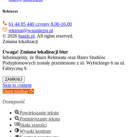
Rektorat
61 44 85 440 czynny 8.00-16.00
rektorat@wsuniterra.pl
© 2026
hands.pl
. All rights reserved.
Zmiana lokalizacji
Uwaga! Zmiana lokalizacji biur
Informujemy, że Biuro Rektoratu oraz Biuro Studiów
Podyplomowych zostały przeniesione z ul. Wybickiego 6 na ul.
Fabryczną 9.
ZAMKNIJ
Skip to content
Open toolbar
Dostępność
Powiększanie tekstu
Pomniejszanie tekstu
Skala szarości
Wysoki kontrast