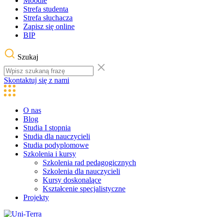
Moodle
Strefa studenta
Strefa słuchacza
Zapisz się online
BIP
Szukaj
Skontaktuj się z nami
O nas
Blog
Studia I stopnia
Studia dla nauczycieli
Studia podyplomowe
Szkolenia i kursy
Szkolenia rad pedagogicznych
Szkolenia dla nauczycieli
Kursy doskonalące
Kształcenie specjalistyczne
Projekty