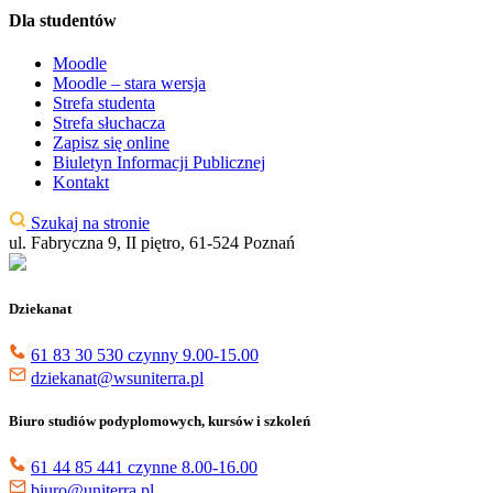
Dla studentów
Moodle
Moodle – stara wersja
Strefa studenta
Strefa słuchacza
Zapisz się online
Biuletyn Informacji Publicznej
Kontakt
Szukaj na stronie
ul. Fabryczna 9, II piętro, 61-524 Poznań
Dziekanat
61 83 30 530 czynny 9.00-15.00
dziekanat@wsuniterra.pl
Biuro studiów podyplomowych, kursów i szkoleń
61 44 85 441 czynne 8.00-16.00
biuro@uniterra.pl