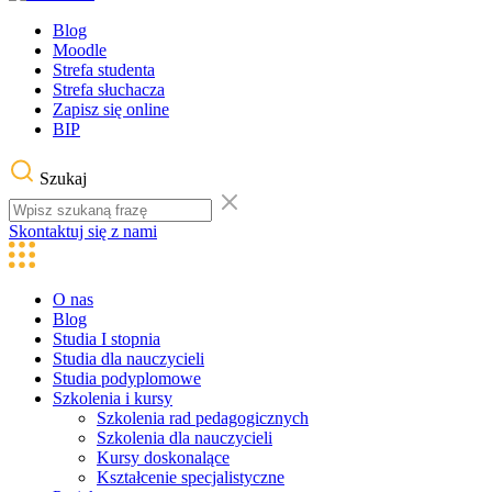
Blog
Moodle
Strefa studenta
Strefa słuchacza
Zapisz się online
BIP
Szukaj
Skontaktuj się z nami
O nas
Blog
Studia I stopnia
Studia dla nauczycieli
Studia podyplomowe
Szkolenia i kursy
Szkolenia rad pedagogicznych
Szkolenia dla nauczycieli
Kursy doskonalące
Kształcenie specjalistyczne