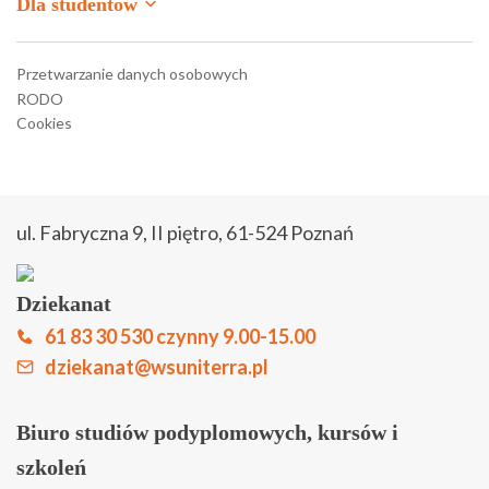
Dla studentów
Moodle
Przetwarzanie danych osobowych
RODO
Moodle – stara wersja
Cookies
Strefa studenta
Strefa słuchacza
ul. Fabryczna 9, II piętro, 61-524 Poznań
Zapisz się online
Dziekanat
Biuletyn Informacji Publicznej
61 83 30 530 czynny 9.00-15.00
Kontakt
dziekanat@wsuniterra.pl
Biuro studiów podyplomowych, kursów i
szkoleń