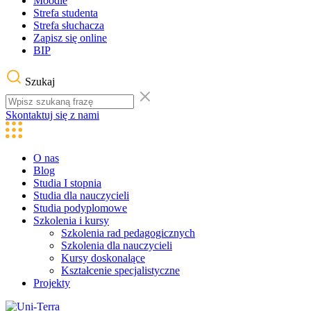
Moodle
Strefa studenta
Strefa słuchacza
Zapisz się online
BIP
Szukaj
Skontaktuj się z nami
O nas
Blog
Studia I stopnia
Studia dla nauczycieli
Studia podyplomowe
Szkolenia i kursy
Szkolenia rad pedagogicznych
Szkolenia dla nauczycieli
Kursy doskonalące
Kształcenie specjalistyczne
Projekty