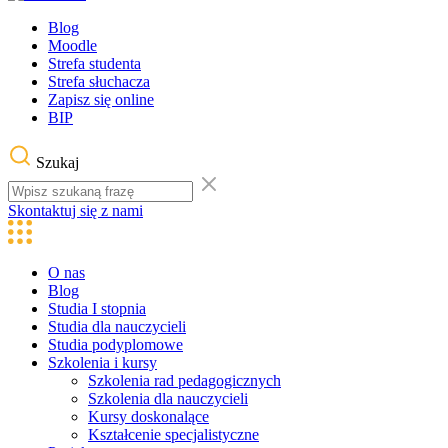
Blog
Moodle
Strefa studenta
Strefa słuchacza
Zapisz się online
BIP
Szukaj
Skontaktuj się z nami
O nas
Blog
Studia I stopnia
Studia dla nauczycieli
Studia podyplomowe
Szkolenia i kursy
Szkolenia rad pedagogicznych
Szkolenia dla nauczycieli
Kursy doskonalące
Kształcenie specjalistyczne