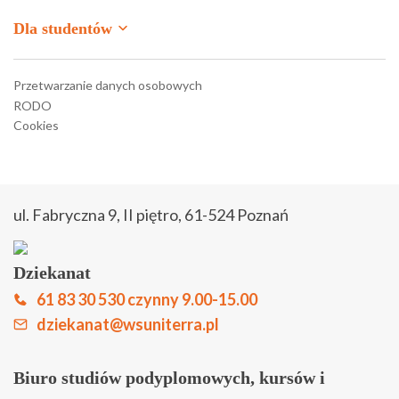
Dla studentów
Moodle
Przetwarzanie danych osobowych
RODO
Moodle – stara wersja
Cookies
Strefa studenta
Strefa słuchacza
ul. Fabryczna 9, II piętro, 61-524 Poznań
Zapisz się online
Dziekanat
Biuletyn Informacji Publicznej
61 83 30 530 czynny 9.00-15.00
Kontakt
dziekanat@wsuniterra.pl
Biuro studiów podyplomowych, kursów i