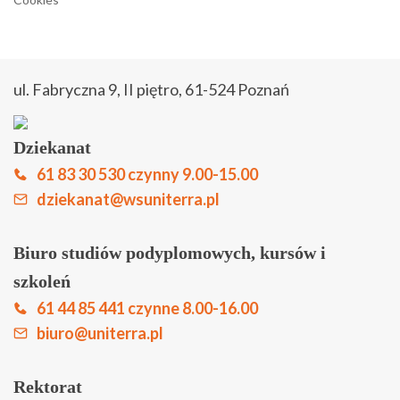
Strefa studenta
Strefa słuchacza
ul. Fabryczna 9, II piętro, 61-524 Poznań
Zapisz się online
Dziekanat
Biuletyn Informacji Publicznej
61 83 30 530 czynny 9.00-15.00
Kontakt
dziekanat@wsuniterra.pl
Biuro studiów podyplomowych, kursów i
szkoleń
61 44 85 441 czynne 8.00-16.00
biuro@uniterra.pl
Rektorat