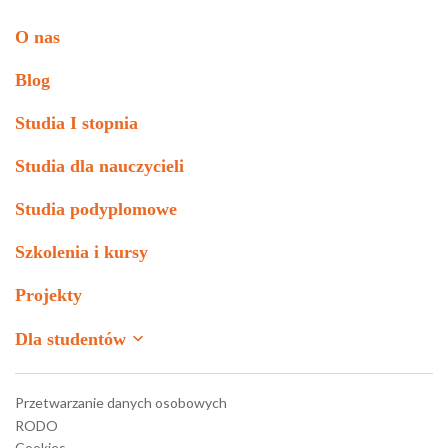
O nas
Blog
Studia I stopnia
Studia dla nauczycieli
Studia podyplomowe
Szkolenia i kursy
Projekty
Dla studentów
Moodle
Przetwarzanie danych osobowych
RODO
Moodle – stara wersja
Cookies