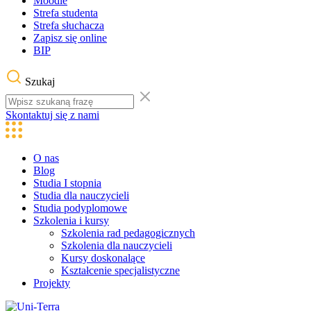
Moodle
Strefa studenta
Strefa słuchacza
Zapisz się online
BIP
Szukaj
Skontaktuj się z nami
O nas
Blog
Studia I stopnia
Studia dla nauczycieli
Studia podyplomowe
Szkolenia i kursy
Szkolenia rad pedagogicznych
Szkolenia dla nauczycieli
Kursy doskonalące
Kształcenie specjalistyczne
Projekty