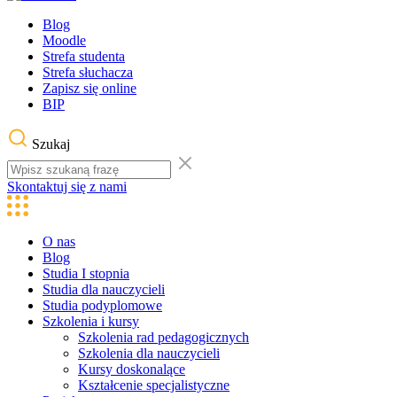
Blog
Moodle
Strefa studenta
Strefa słuchacza
Zapisz się online
BIP
Szukaj
Skontaktuj się z nami
O nas
Blog
Studia I stopnia
Studia dla nauczycieli
Studia podyplomowe
Szkolenia i kursy
Szkolenia rad pedagogicznych
Szkolenia dla nauczycieli
Kursy doskonalące
Kształcenie specjalistyczne